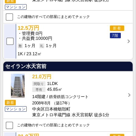
新着
マンション
この建物のすべての部屋にまとめてチェック
12.5万円
新着
管理費
0円
7階
共益費
10000円
1ヶ月
1ヶ月
1K
23.12㎡
セイラン水天宮前
21.0万円
1LDK
45.85㎡
14階建
鉄骨鉄筋コンクリート
新着
2008年8月
（築17年）
マンション
中央区日本橋蛎殻町
東京メトロ半蔵門線 水天宮前駅 徒歩1分
この建物のすべての部屋にまとめてチェック