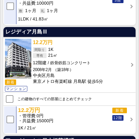
3階
共益費
10000円
1ヶ月
1ヶ月
1LDK
41.83㎡
レジディア月島Ⅲ
12.2万円
1K
21㎡
12階建
鉄骨鉄筋コンクリート
2008年2月
（築18年）
中央区月島
東京メトロ有楽町線 月島駅 徒歩5分
新着
マンション
この建物のすべての部屋にまとめてチェック
12.2万円
新着
管理費
0円
12階
共益費
15000円
1K
21㎡