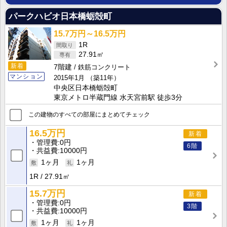
パークハビオ日本橋蛎殻町
15.7万円～16.5万円
1R
27.91㎡
新着
7階建
鉄筋コンクリート
マンション
2015年1月
（築11年）
中央区日本橋蛎殻町
東京メトロ半蔵門線 水天宮前駅 徒歩3分
この建物のすべての部屋にまとめてチェック
16.5万円
新着
管理費
0円
6階
共益費
10000円
1ヶ月
1ヶ月
1R
27.91㎡
15.7万円
新着
管理費
0円
3階
共益費
10000円
1ヶ月
1ヶ月