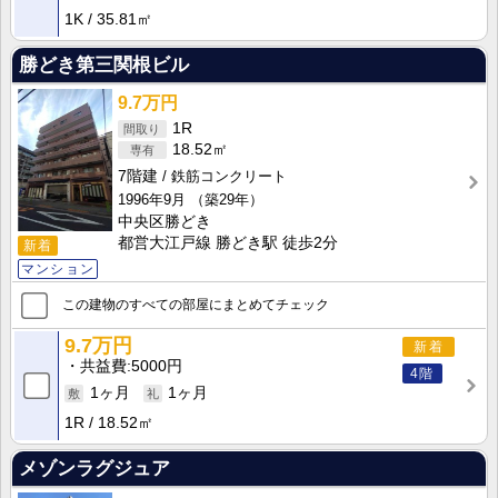
1K
35.81㎡
勝どき第三関根ビル
9.7万円
1R
18.52㎡
7階建
鉄筋コンクリート
1996年9月
（築29年）
中央区勝どき
都営大江戸線 勝どき駅 徒歩2分
新着
マンション
この建物のすべての部屋にまとめてチェック
9.7万円
新着
共益費
5000円
4階
1ヶ月
1ヶ月
1R
18.52㎡
メゾンラグジュア