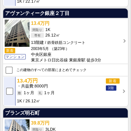
1K
22.17㎡
アヴァンティーク銀座２丁目
13.4万円
1K
26.12㎡
13階建
鉄骨鉄筋コンクリート
2003年5月
（築23年）
新着
中央区銀座
マンション
東京メトロ日比谷線 東銀座駅 徒歩3分
この建物のすべての部屋にまとめてチェック
13.4万円
新着
共益費
8000円
3階
1ヶ月
1ヶ月
1K
26.12㎡
ブランズ明石町
39.8万円
3LDK