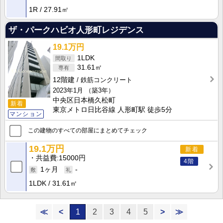
1R
27.91㎡
ザ・パークハビオ人形町レジデンス
19.1万円
1LDK
31.61㎡
12階建
鉄筋コンクリート
2023年1月
（築3年）
中央区日本橋久松町
新着
東京メトロ日比谷線 人形町駅 徒歩5分
マンション
この建物のすべての部屋にまとめてチェック
19.1万円
新着
共益費
15000円
4階
1ヶ月
-
1LDK
31.61㎡
≪
<
1
2
3
4
5
>
≫