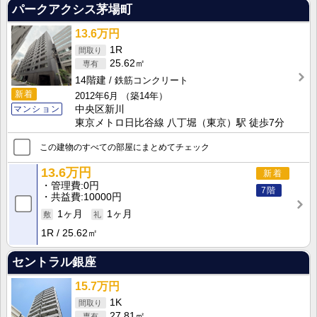
パークアクシス茅場町
13.6万円
1R
25.62㎡
14階建
鉄筋コンクリート
新着
2012年6月
（築14年）
マンション
中央区新川
東京メトロ日比谷線 八丁堀（東京）駅 徒歩7分
この建物のすべての部屋にまとめてチェック
13.6万円
新着
管理費
0円
7階
共益費
10000円
1ヶ月
1ヶ月
1R
25.62㎡
セントラル銀座
15.7万円
1K
27.81㎡