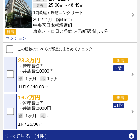
25.96㎡～48.49㎡
12階建
鉄筋コンクリート
2011年1月
（築15年）
中央区日本橋堀留町
東京メトロ日比谷線 人形町駅 徒歩5分
新着
マンション
この建物のすべての部屋にまとめてチェック
23.3万円
新着
管理費
0円
2階
共益費
10000円
1ヶ月
1ヶ月
1LDK
40.03㎡
16.7万円
新着
管理費
0円
11階
共益費
8000円
1ヶ月
-
1K
25.96㎡
すべて見る
（4件）