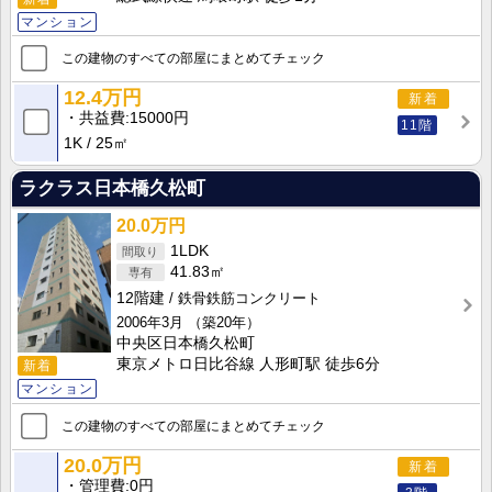
マンション
この建物のすべての部屋にまとめてチェック
12.4万円
新着
共益費
15000円
11階
1K
25㎡
ラクラス日本橋久松町
20.0万円
1LDK
41.83㎡
12階建
鉄骨鉄筋コンクリート
2006年3月
（築20年）
中央区日本橋久松町
東京メトロ日比谷線 人形町駅 徒歩6分
新着
マンション
この建物のすべての部屋にまとめてチェック
20.0万円
新着
管理費
0円