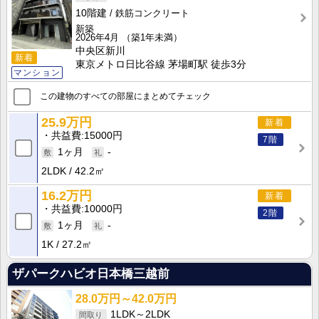
10階建
鉄筋コンクリート
新築
2026年4月
（築1年未満）
中央区新川
新着
東京メトロ日比谷線 茅場町駅 徒歩3分
マンション
この建物のすべての部屋にまとめてチェック
25.9万円
新着
共益費
15000円
7階
1ヶ月
-
2LDK
42.2㎡
16.2万円
新着
共益費
10000円
2階
1ヶ月
-
1K
27.2㎡
ザパークハビオ日本橋三越前
28.0万円～42.0万円
1LDK～2LDK