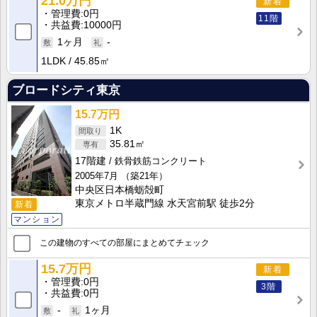
21.0万円
新着
管理費
0円
11階
共益費
10000円
1ヶ月
-
1LDK
45.85㎡
ブロードシティ東京
15.7万円
1K
35.81㎡
17階建
鉄骨鉄筋コンクリート
2005年7月
（築21年）
中央区日本橋蛎殻町
東京メトロ半蔵門線 水天宮前駅 徒歩2分
新着
マンション
この建物のすべての部屋にまとめてチェック
15.7万円
新着
管理費
0円
3階
共益費
0円
-
1ヶ月