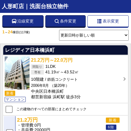
人形町店｜洗面台独立物件
沿線変更
条件変更
表示変更
1
24
～
棟目
(117棟)
レジディア日本橋浜町
21.2万円～22.0万円
1LDK
41.19㎡～43.52㎡
10階建
鉄筋コンクリート
2006年8月
（築20年）
中央区日本橋浜町
新着
都営新宿線 浜町駅 徒歩3分
マンション
この建物のすべての部屋にまとめてチェック
21.2万円
新着
管理費
0円
6階
共益費
20000円