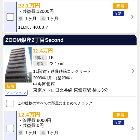
22.1万円
新着
共益費
12000円
9階
1ヶ月
1ヶ月
1LDK
40.83㎡
ZOOM銀座2丁目Second
12.4万円
1K
22.17㎡
11階建
鉄骨鉄筋コンクリート
2003年1月
（築23年）
中央区銀座
新着
東京メトロ日比谷線 東銀座駅 徒歩3分
マンション
この建物のすべての部屋にまとめてチェック
12.4万円
新着
管理費
8000円
9階
共益費
0円
1ヶ月
1ヶ月