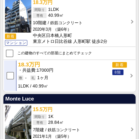
18.3万円
1LDK
40.99㎡
10階建
鉄筋コンクリート
2020年3月
（築6年）
中央区日本橋人形町
新着
東京メトロ日比谷線 人形町駅 徒歩2分
マンション
この建物のすべての部屋にまとめてチェック
18.3万円
新着
共益費
17000円
8階
-
1ヶ月
1LDK
40.99㎡
Monte Luce
15.5万円
1K
28.84㎡
7階建
鉄筋コンクリート
2021年1月
（築5年）