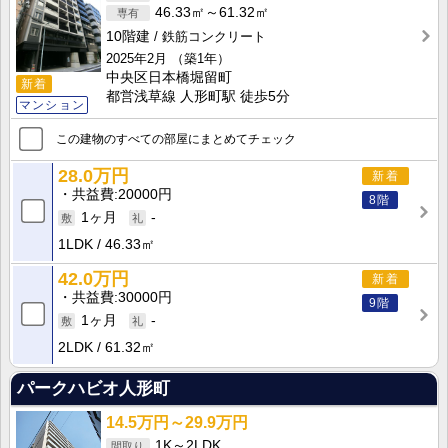
46.33㎡～61.32㎡
10階建
鉄筋コンクリート
2025年2月
（築1年）
中央区日本橋堀留町
新着
都営浅草線 人形町駅 徒歩5分
マンション
この建物のすべての部屋にまとめてチェック
28.0万円
新着
共益費
20000円
8階
1ヶ月
-
1LDK
46.33㎡
42.0万円
新着
共益費
30000円
9階
1ヶ月
-
2LDK
61.32㎡
パークハビオ人形町
14.5万円～29.9万円
1K～2LDK