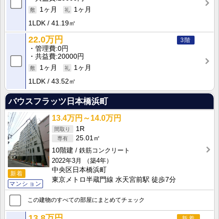
1ヶ月
1ヶ月
1LDK
41.19㎡
22.0万円
3階
管理費
0円
共益費
20000円
1ヶ月
1ヶ月
1LDK
43.52㎡
バウスフラッツ日本橋浜町
13.4万円～14.0万円
1R
25.01㎡
10階建
鉄筋コンクリート
2022年3月
（築4年）
中央区日本橋浜町
新着
東京メトロ半蔵門線 水天宮前駅 徒歩7分
マンション
この建物のすべての部屋にまとめてチェック
13.8万円
新着