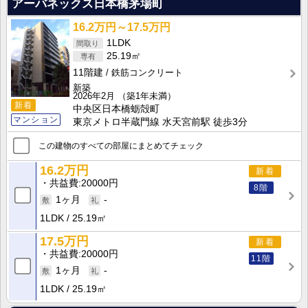
アーバネックス日本橋茅場町
16.2万円～17.5万円
1LDK
25.19㎡
11階建
鉄筋コンクリート
新築
2026年2月
（築1年未満）
新着
中央区日本橋蛎殻町
マンション
東京メトロ半蔵門線 水天宮前駅 徒歩3分
この建物のすべての部屋にまとめてチェック
16.2万円
新着
共益費
20000円
8階
1ヶ月
-
1LDK
25.19㎡
17.5万円
新着
共益費
20000円
11階
1ヶ月
-
1LDK
25.19㎡