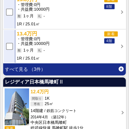
管理費
0円
8階
共益費
10000円
1ヶ月
-
1R
25.01㎡
13.4万円
新着
管理費
0円
4階
共益費
10000円
1ヶ月
-
1R
25.01㎡
すべて見る
（3件）
レジディア日本橋馬喰町Ⅱ
12.4万円
1K
25㎡
14階建
鉄筋コンクリート
2014年4月
（築12年）
中央区日本橋馬喰町
総武線快速 馬喰町駅 徒歩1分
新着