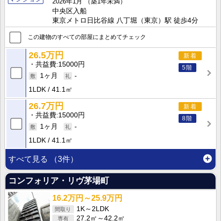
2026年1月
（築1年未満）
中央区入船
東京メトロ日比谷線 八丁堀（東京）駅 徒歩4分
この建物のすべての部屋にまとめてチェック
26.5万円
新着
共益費
15000円
5階
1ヶ月
-
1LDK
41.1㎡
26.7万円
新着
共益費
15000円
8階
1ヶ月
-
1LDK
41.1㎡
すべて見る
（3件）
コンフォリア・リヴ茅場町
16.2万円～25.9万円
1K～2LDK
27.2㎡～42.2㎡