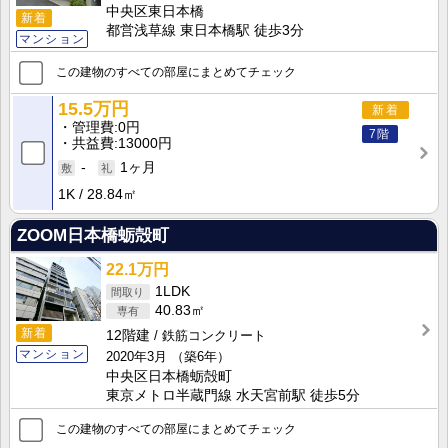
中央区東日本橋
新着
都営浅草線 東日本橋駅 徒歩3分
マンション
この建物のすべての部屋にまとめてチェック
15.5万円
新着
管理費
0円
7階
共益費
13000円
-
1ヶ月
1K
28.84㎡
ZOOM日本橋蛎殻町
22.1万円
1LDK
40.83㎡
新着
12階建
鉄筋コンクリート
マンション
2020年3月
（築6年）
中央区日本橋蛎殻町
東京メトロ半蔵門線 水天宮前駅 徒歩5分
この建物のすべての部屋にまとめてチェック