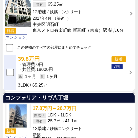
65.25㎡
12階建
鉄筋コンクリート
2017年4月
（築9年）
中央区明石町
東京メトロ有楽町線 新富町（東京）駅 徒歩6分
新着
マンション
この建物のすべての部屋にまとめてチェック
39.8万円
新着
管理費
0円
7階
共益費
18000円
1ヶ月
1ヶ月
3LDK
65.25㎡
コンフォリア・リヴ八丁堀
17.8万円～26.7万円
1DK～1LDK
25.7㎡～41.1㎡
12階建
鉄筋コンクリート
新着
新築
マンション