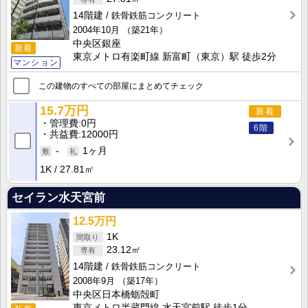
14階建
鉄骨鉄筋コンクリート
2004年10月
（築21年）
中央区銀座
新着
東京メトロ有楽町線 新富町（東京）駅 徒歩2分
マンション
この建物のすべての部屋にまとめてチェック
15.7万円
新着
管理費
0円
6階
共益費
12000円
-
1ヶ月
1K
27.81㎡
セイラン水天宮前
12.5万円
1K
23.12㎡
14階建
鉄骨鉄筋コンクリート
2008年9月
（築17年）
中央区日本橋蛎殻町
東京メトロ半蔵門線 水天宮前駅 徒歩1分