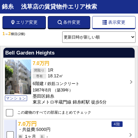
錦糸 浅草店の賃貸物件エリア検索
エリア変更
条件変更
表示変更
1
2
～
棟目
(2棟)
Bell Garden Heights
7.0万円
1R
18.12㎡
6階建
鉄筋コンクリート
1987年8月
（築39年）
墨田区錦糸
マンション
東京メトロ半蔵門線 錦糸町駅 徒歩5分
この建物のすべての部屋にまとめてチェック
7.0万円
4階
共益費
5000円
1ヶ月
-