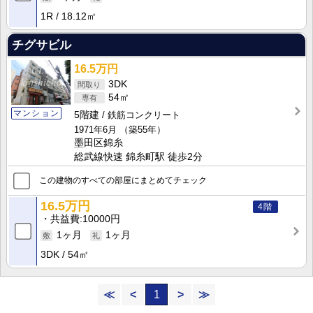
1R
18.12㎡
チグサビル
16.5万円
3DK
54㎡
マンション
5階建
鉄筋コンクリート
1971年6月
（築55年）
墨田区錦糸
総武線快速 錦糸町駅 徒歩2分
この建物のすべての部屋にまとめてチェック
16.5万円
4階
共益費
10000円
1ヶ月
1ヶ月
3DK
54㎡
≪
<
1
>
≫