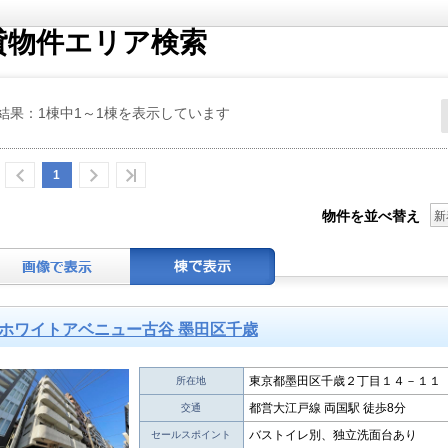
貸物件エリア検索
結果：1棟中1～1棟を表示しています
1
物件を並べ替え
新
ホワイトアベニュー古谷 墨田区千歳
東京都墨田区千歳２丁目１４－１１
所在地
都営大江戸線 両国駅 徒歩8分
交通
バストイレ別、独立洗面台あり
セールスポイント