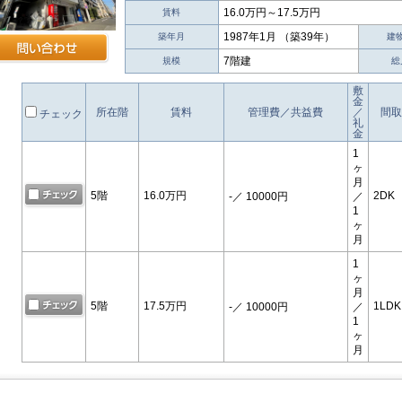
16.0万円～17.5万円
賃料
1987年1月 （築39年）
築年月
建
7階建
規模
総
敷
金
所在階
賃料
管理費／共益費
／
間取
チェック
礼
金
1
ヶ
月
5階
16.0万円
2DK
-
／ 10000円
／
1
ヶ
月
1
ヶ
月
5階
17.5万円
1LDK
-
／ 10000円
／
1
ヶ
月