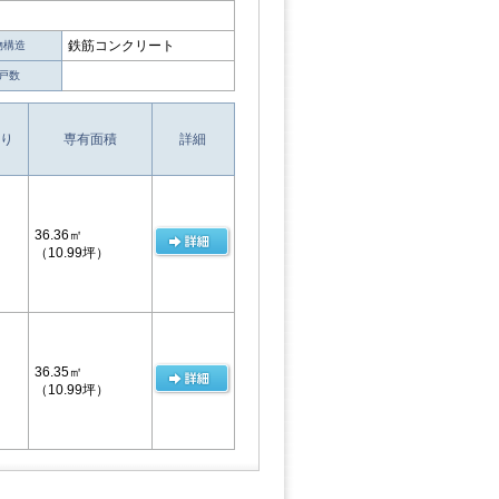
鉄筋コンクリート
物構造
戸数
り
専有面積
詳細
36.36㎡
（10.99坪）
36.35㎡
（10.99坪）