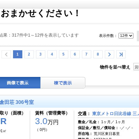
らおまかせください！
結果：317件中1～12件を表示しています
表示件数：
1
2
3
4
5
6
7
8
物件を並べ替え
賃
倉田荘 306号室
取り（面積）
賃料（管理費等）
交通：
東京メトロ日比谷線 三ノ
1R
3.0
万円
敷金／礼金：
1ヶ月／ 1ヶ月
保証金／敷引／償却金：
-／ -／ -
（ 0円）
91㎡
所在地：
荒川区東日暮里