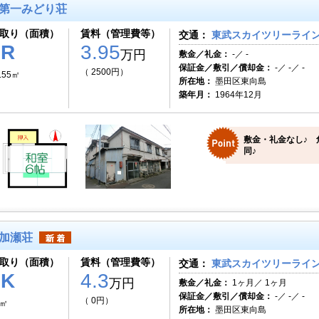
第一みどり荘
取り（面積）
賃料（管理費等）
交通：
東武スカイツリーライン 
1R
3.95
万円
敷金／礼金：
-／ -
保証金／敷引／償却金：
-／ -／ -
（ 2500円）
.55㎡
所在地：
墨田区東向島
築年月：
1964年12月
敷金・礼金なし♪ 
同♪
加瀬荘
取り（面積）
賃料（管理費等）
交通：
東武スカイツリーライン 
2K
4.3
万円
敷金／礼金：
1ヶ月／ 1ヶ月
保証金／敷引／償却金：
-／ -／ -
（ 0円）
5㎡
所在地：
墨田区東向島