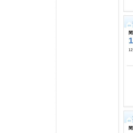
間
1
間