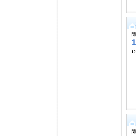
間
12
間