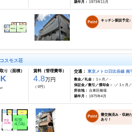
築年月：
1973年11月
キッチン新設予定♪
コスモス荘
取り（面積）
賃料（管理費等）
交通：
東京メトロ日比谷線 南千
1K
4.8
万円
敷金／礼金：
1ヶ月／ -
保証金／敷引／償却金：
-／ 1ヶ月／ 
（ 0円）
6㎡
所在地：
台東区橋場
築年月：
1975年4月
畳交換済み・収納
あり！