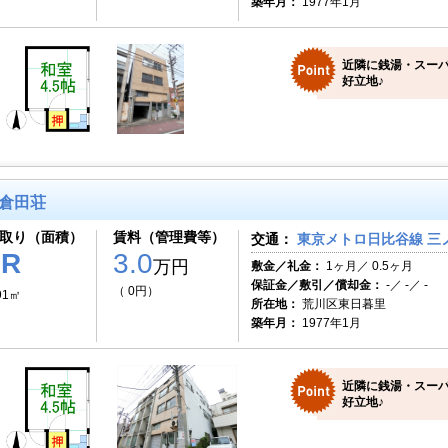
築年月：
1977年1月
近隣に銭湯・スー
好立地♪
倉田荘
取り（面積）
賃料（管理費等）
交通：
東京メトロ日比谷線 三ノ
1R
3.0
万円
敷金／礼金：
1ヶ月／ 0.5ヶ月
保証金／敷引／償却金：
-／ -／ -
（ 0円）
91㎡
所在地：
荒川区東日暮里
築年月：
1977年1月
近隣に銭湯・スー
好立地♪