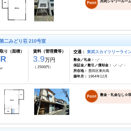
共同シャワールーム
第二みどり荘 210号室
取り（面積）
賃料（管理費等）
交通：
東武スカイツリーライン 
1R
3.9
万円
敷金／礼金：
-／ -
保証金／敷引／償却金：
-／ -／ -
（ 2500円）
3㎡
所在地：
墨田区東向島
築年月：
1964年12月
敷金・礼金なし☆収