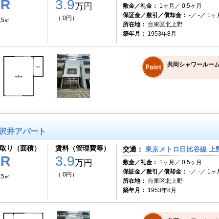
1R
3.9
万円
敷金／礼金：
1ヶ月／ 0.5ヶ月
保証金／敷引／償却金：
-／ -／ 1ヶ
（ 0円）
.5㎡
所在地：
台東区北上野
築年月：
1953年8月
共同シャワールーム
沢井アパート
取り（面積）
賃料（管理費等）
交通：
東京メトロ日比谷線 上野
1R
3.9
万円
敷金／礼金：
1ヶ月／ 0.5ヶ月
保証金／敷引／償却金：
-／ -／ 1ヶ
（ 0円）
.5㎡
所在地：
台東区北上野
築年月：
1953年8月