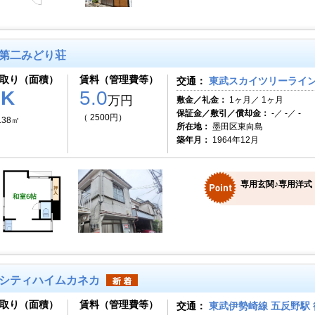
第二みどり荘
取り（面積）
賃料（管理費等）
交通：
東武スカイツリーライン 
1K
5.0
万円
敷金／礼金：
1ヶ月／ 1ヶ月
保証金／敷引／償却金：
-／ -／ -
（ 2500円）
.38㎡
所在地：
墨田区東向島
築年月：
1964年12月
専用玄関♪専用洋式
シティハイムカネカ
取り（面積）
賃料（管理費等）
交通：
東武伊勢崎線 五反野駅 