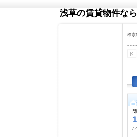
浅草の賃貸物件な
検索
間
8.