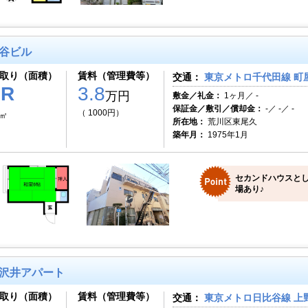
谷ビル
取り（面積）
賃料（管理費等）
交通：
東京メトロ千代田線 町屋
1R
3.8
万円
敷金／礼金：
1ヶ月／ -
保証金／敷引／償却金：
-／ -／ -
（ 1000円）
2㎡
所在地：
荒川区東尾久
築年月：
1975年1月
セカンドハウスとし
場あり♪
沢井アパート
取り（面積）
賃料（管理費等）
交通：
東京メトロ日比谷線 上野