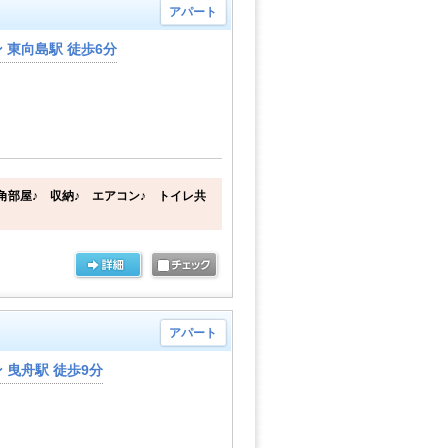
アパート
東向島駅 徒歩6分
角部屋♪ 収納♪ エアコン♪ トイレ共
アパート
曳舟駅 徒歩9分