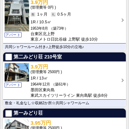
3.9万円
0円
1ヶ月
0.5ヶ月
1R
10.5㎡
1953年8月
（築73年）
台東区北上野
アパート
東京メトロ日比谷線 上野駅 徒歩10分
共同シャワールーム付き♪上野徒歩10分の立地♪
第二みどり荘
210号室
3.9万円
2500円
1R
13㎡
1964年12月
（築61年）
アパート
墨田区東向島
東武スカイツリーライン 東向島駅 徒歩8分
敷金・礼金なし☆収納2か所☆共同シャワールーム
第一みどり荘
3.95万円
2500円