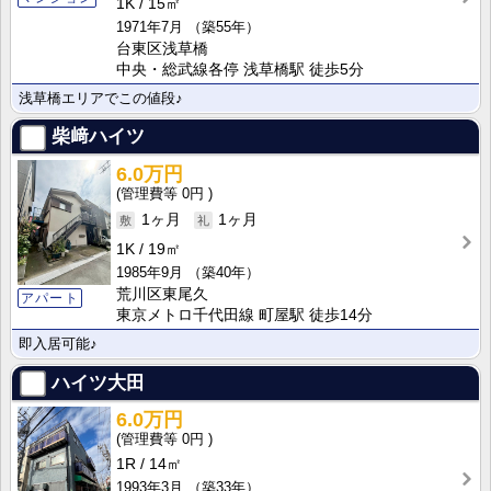
1K
15㎡
1971年7月
（築55年）
台東区浅草橋
中央・総武線各停 浅草橋駅 徒歩5分
浅草橋エリアでこの値段♪
柴﨑ハイツ
6.0万円
0円
1ヶ月
1ヶ月
1K
19㎡
1985年9月
（築40年）
荒川区東尾久
アパート
東京メトロ千代田線 町屋駅 徒歩14分
即入居可能♪
ハイツ大田
6.0万円
0円
1R
14㎡
1993年3月
（築33年）