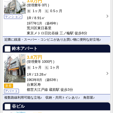
3.0万円
0円
1ヶ月
0.5ヶ月
マンション
1R
8.91㎡
1977年1月
（築49年）
荒川区東日暮里
東京メトロ日比谷線 三ノ輪駅 徒歩8分
近隣に銭湯・スーパー・コンビニがありお買い物に便利な好立地♪
鈴木アパート
3.8万円
1000円
1ヶ月
1ヶ月
1R
13.28㎡
1963年8月
（築63年）
台東区寿
新着
都営大江戸線 蔵前駅 徒歩3分
アパート
複数路線利用可能な立地♪ 収納・共同トイレあり♪ 角部屋♪
谷ビル