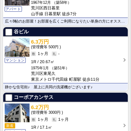
1967年12月
（築58年）
荒川区西日暮里
アパート
山手線 日暮里駅 徒歩7分
広々8帖のお部屋！お部屋を広くご利用になりたい単身の方にオススメです♪
谷ビル
6.3万円
500円
1ヶ月
-
マンション
1R
20.67㎡
1975年1月
（築51年）
荒川区東尾久
東京メトロ千代田線 町屋駅 徒歩11分
静かな住宅街♪ 屋上に共同の洗濯機がございます♪
コーポアカンサス
6.2万円
3000円
1ヶ月
1ヶ月
新着
1R
17.1㎡