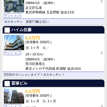
1988年4月
（築38年）
足立区弘道
東武伊勢崎線 五反野駅 徒歩12分
マンション
ガスキッチン 居室7.5帖と広い
ハイム佐藤
5.5万円
2000円
1ヶ月
-
マンション
1K
18.63㎡
1988年6月
（築38年）
荒川区東尾久
東京メトロ千代田線 町屋駅 徒歩18分
5万代のマンションタイプ！ガスキッチン！
冨塚ビル
5.5万円
2500円
1ヶ月
1ヶ月
マンション