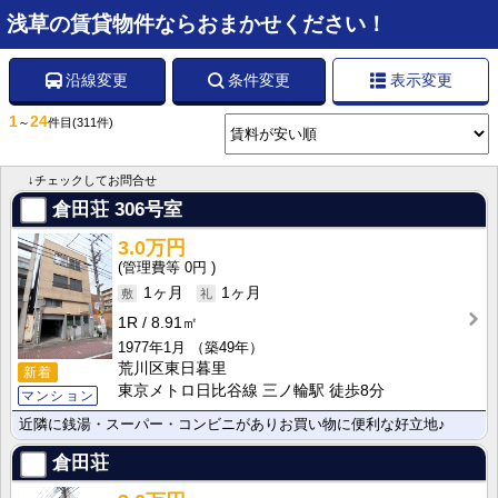
浅草の賃貸物件ならおまかせください！
沿線変更
条件変更
表示変更
1
24
～
件目
(311件)
↓チェックしてお問合せ
倉田荘
306号室
3.0万円
0円
1ヶ月
1ヶ月
1R
8.91㎡
1977年1月
（築49年）
荒川区東日暮里
新着
東京メトロ日比谷線 三ノ輪駅 徒歩8分
マンション
近隣に銭湯・スーパー・コンビニがありお買い物に便利な好立地♪
倉田荘