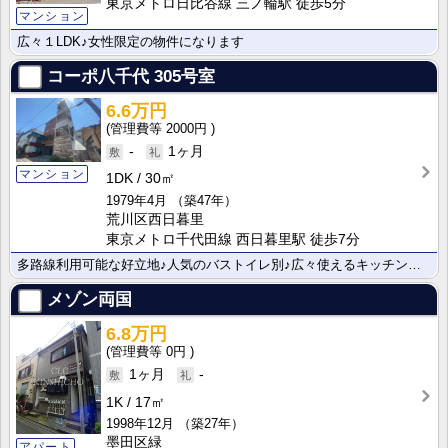
東京メトロ日比谷線 三ノ輪駅 徒歩5分
マンション
広々１LDK♪女性限定の物件になります
コーポ八千代
305号室
6.6万円
2000円
-
1ヶ月
マンション
1DK
30㎡
1979年4月
（築47年）
荒川区西日暮里
東京メトロ千代田線 西日暮里駅 徒歩7分
多路線利用可能な好立地♪人気のバストイレ別♪広々使えるキッチンルーム♪ 是非内見にお越しください♪
メゾン両国
6.8万円
0円
1ヶ月
-
1K
17㎡
1998年12月
（築27年）
墨田区緑
アパート