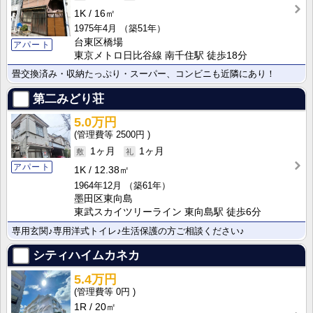
1K
16㎡
1975年4月
（築51年）
台東区橋場
アパート
東京メトロ日比谷線 南千住駅 徒歩18分
畳交換済み・収納たっぷり・スーパー、コンビニも近隣にあり！
第二みどり荘
5.0万円
2500円
1ヶ月
1ヶ月
アパート
1K
12.38㎡
1964年12月
（築61年）
墨田区東向島
東武スカイツリーライン 東向島駅 徒歩6分
専用玄関♪専用洋式トイレ♪生活保護の方ご相談ください♪
シティハイムカネカ
5.4万円
0円
1R
20㎡