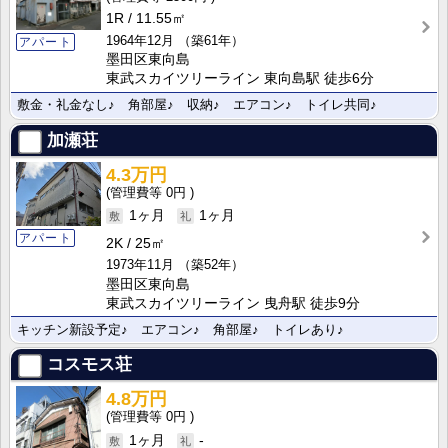
1R
11.55㎡
1964年12月
（築61年）
アパート
墨田区東向島
東武スカイツリーライン 東向島駅 徒歩6分
敷金・礼金なし♪ 角部屋♪ 収納♪ エアコン♪ トイレ共同♪
加瀬荘
4.3万円
0円
1ヶ月
1ヶ月
アパート
2K
25㎡
1973年11月
（築52年）
墨田区東向島
東武スカイツリーライン 曳舟駅 徒歩9分
キッチン新設予定♪ エアコン♪ 角部屋♪ トイレあり♪
コスモス荘
4.8万円
0円
1ヶ月
-