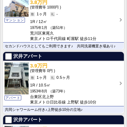
3.8万円
1000円
1ヶ月
-
マンション
1R
12㎡
1975年1月
（築51年）
荒川区東尾久
東京メトロ千代田線 町屋駅 徒歩11分
セカンドハウスとしてもご利用できます♪ 共同洗濯機置き場あり♪
沢井アパート
3.9万円
0円
1ヶ月
0.5ヶ月
1R
10.5㎡
1953年8月
（築73年）
台東区北上野
アパート
東京メトロ日比谷線 上野駅 徒歩10分
共同シャワールーム付き♪上野徒歩10分の立地♪
沢井アパート