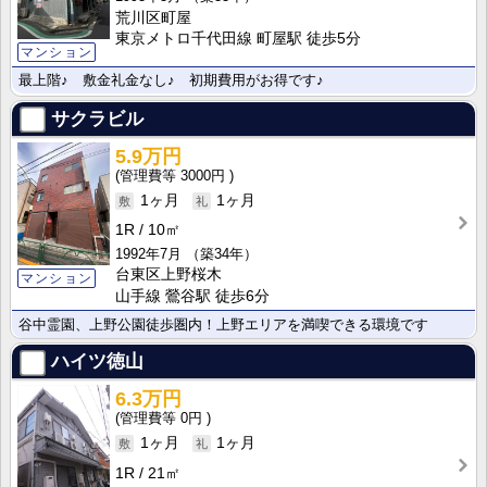
荒川区町屋
東京メトロ千代田線 町屋駅 徒歩5分
マンション
最上階♪ 敷金礼金なし♪ 初期費用がお得です♪
サクラビル
5.9万円
3000円
1ヶ月
1ヶ月
1R
10㎡
1992年7月
（築34年）
台東区上野桜木
マンション
山手線 鶯谷駅 徒歩6分
谷中霊園、上野公園徒歩圏内！上野エリアを満喫できる環境です
ハイツ徳山
6.3万円
0円
1ヶ月
1ヶ月
1R
21㎡