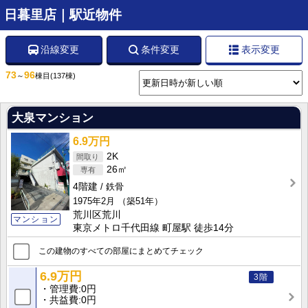
日暮里店｜駅近物件
沿線変更
条件変更
表示変更
73
96
～
棟目
(137棟)
大泉マンション
6.9万円
2K
26㎡
4階建
鉄骨
1975年2月
（築51年）
荒川区荒川
マンション
東京メトロ千代田線 町屋駅 徒歩14分
この建物のすべての部屋にまとめてチェック
6.9万円
3階
管理費
0円
共益費
0円