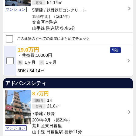
54.14㎡
マンション
5階建
鉄骨鉄筋コンクリート
1989年3月
（築37年）
文京区本駒込
山手線 駒込駅 徒歩5分
この建物のすべての部屋にまとめてチェック
19.0万円
5階
共益費
10000円
1ヶ月
1ヶ月
3DK
54.14㎡
アドバンスシティ
8.7万円
1K
21.8㎡
7階建
鉄骨
2004年9月
（築21年）
荒川区東日暮里
マンション
山手線 日暮里駅 徒歩11分