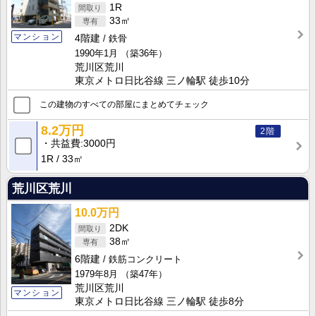
1R
33㎡
マンション
4階建
鉄骨
1990年1月
（築36年）
荒川区荒川
東京メトロ日比谷線 三ノ輪駅 徒歩10分
この建物のすべての部屋にまとめてチェック
8.2万円
2階
共益費
3000円
1R
33㎡
荒川区荒川
10.0万円
2DK
38㎡
6階建
鉄筋コンクリート
1979年8月
（築47年）
荒川区荒川
マンション
東京メトロ日比谷線 三ノ輪駅 徒歩8分