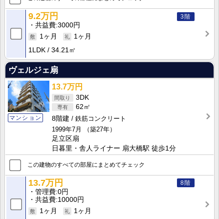
9.2万円
3階
共益費
3000円
1ヶ月
1ヶ月
1LDK
34.21㎡
ヴェルジェ扇
13.7万円
3DK
62㎡
マンション
8階建
鉄筋コンクリート
1999年7月
（築27年）
足立区扇
日暮里・舎人ライナー 扇大橋駅 徒歩1分
この建物のすべての部屋にまとめてチェック
13.7万円
8階
管理費
0円
共益費
10000円
1ヶ月
1ヶ月