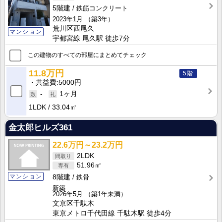
5階建
鉄筋コンクリート
2023年1月
（築3年）
荒川区西尾久
マンション
宇都宮線 尾久駅 徒歩7分
この建物のすべての部屋にまとめてチェック
11.8万円
5階
共益費
5000円
-
1ヶ月
1LDK
33.04㎡
金太郎ヒルズ361
22.6万円～23.2万円
2LDK
51.96㎡
マンション
8階建
鉄骨
新築
2026年5月
（築1年未満）
文京区千駄木
東京メトロ千代田線 千駄木駅 徒歩4分