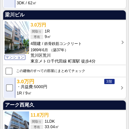
3DK
62㎡
梁川ビル
3.0万円
1R
9㎡
4階建
鉄骨鉄筋コンクリート
1989年6月
（築37年）
荒川区荒川
マンション
東京メトロ千代田線 町屋駅 徒歩4分
この建物のすべての部屋にまとめてチェック
3.0万円
3階
共益費
5000円
1R
9㎡
アーク西尾久
11.8万円
1LDK
33.04㎡