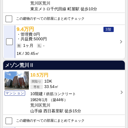
荒川区荒川
東京メトロ千代田線 町屋駅 徒歩10分
この建物のすべての部屋にまとめてチェック
9.4万円
3階
管理費
0円
共益費
5000円
1ヶ月
-
1K
30.45㎡
メゾン荒川Ⅱ
10.5万円
1DK
33.54㎡
マンション
10階建
鉄筋コンクリート
1982年1月
（築44年）
荒川区荒川
山手線 西日暮里駅 徒歩15分
この建物のすべての部屋にまとめてチェック