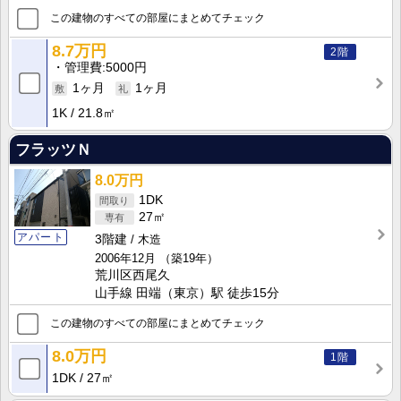
この建物のすべての部屋にまとめてチェック
8.7万円
2階
管理費
5000円
1ヶ月
1ヶ月
1K
21.8㎡
フラッツＮ
8.0万円
1DK
27㎡
アパート
3階建
木造
2006年12月
（築19年）
荒川区西尾久
山手線 田端（東京）駅 徒歩15分
この建物のすべての部屋にまとめてチェック
8.0万円
1階
1DK
27㎡