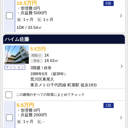
10.5万円
9階
管理費
0円
共益費
5000円
1ヶ月
1ヶ月
1DK
33.54㎡
ハイム佐藤
5.5万円
1K
18.63㎡
マンション
3階建
鉄骨
1988年6月
（築38年）
荒川区東尾久
東京メトロ千代田線 町屋駅 徒歩18分
この建物のすべての部屋にまとめてチェック
5.5万円
1階
管理費
0円
共益費
2000円
1ヶ月
-