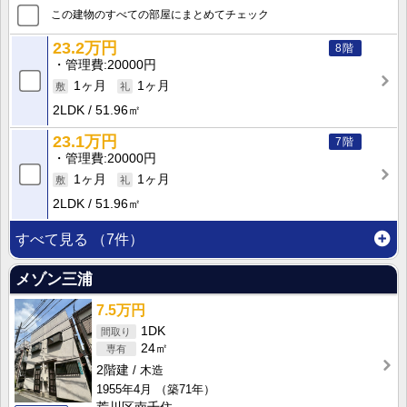
この建物のすべての部屋にまとめてチェック
23.2万円
8階
管理費
20000円
1ヶ月
1ヶ月
2LDK
51.96㎡
23.1万円
7階
管理費
20000円
1ヶ月
1ヶ月
2LDK
51.96㎡
すべて見る
（7件）
メゾン三浦
7.5万円
1DK
24㎡
2階建
木造
1955年4月
（築71年）