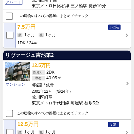
荒川区南千住
アパート
東京メトロ日比谷線 三ノ輪駅 徒歩10分
この建物のすべての部屋にまとめてチェック
7.5万円
1-2階
1ヶ月
1ヶ月
1DK
24㎡
リヴァージュ吉池第2
12.5万円
2DK
40.05㎡
マンション
4階建
鉄骨
2001年12月
（築24年）
荒川区町屋
東京メトロ千代田線 町屋駅 徒歩5分
この建物のすべての部屋にまとめてチェック
12.5万円
3階
1ヶ月
1ヶ月