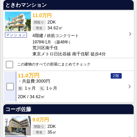
ときわマンション
11.0万円
2DK
34.62㎡
マンション
4階建
鉄筋コンクリート
1978年1月
（築48年）
荒川区南千住
東京メトロ日比谷線 南千住駅 徒歩4分
この建物のすべての部屋にまとめてチェック
11.0万円
2階
共益費
3000円
1ヶ月
1ヶ月
2DK
34.62㎡
コーポ佐藤
9.0万円
2DK
35㎡