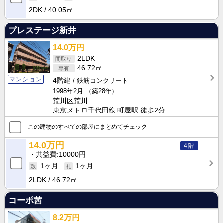
2DK
40.05㎡
プレステージ新井
14.0万円
2LDK
46.72㎡
マンション
4階建
鉄筋コンクリート
1998年2月
（築28年）
荒川区荒川
東京メトロ千代田線 町屋駅 徒歩2分
この建物のすべての部屋にまとめてチェック
14.0万円
4階
共益費
10000円
1ヶ月
1ヶ月
2LDK
46.72㎡
コーポ茜
8.2万円