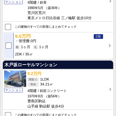
マンション
4階建
鉄骨
1990年5月
（築36年）
荒川区荒川
東京メトロ日比谷線 三ノ輪駅 徒歩10分
この建物のすべての部屋にまとめてチェック
9.0万円
2階
管理費
0円
1ヶ月
1ヶ月
2DK
35㎡
木戸坂ローヤルマンション
9.2万円
1LDK
34.21㎡
マンション
4階建
鉄筋コンクリート
1970年8月
（築56年）
豊島区駒込
山手線 駒込駅 徒歩4分
この建物のすべての部屋にまとめてチェック