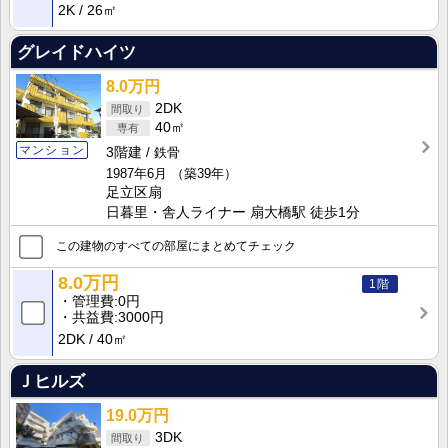
2K
26㎡
グレイドハイツ
8.0万円
2DK
40㎡
マンション
3階建
鉄骨
1987年6月
（築39年）
足立区扇
日暮里・舎人ライナー 扇大橋駅 徒歩1分
この建物のすべての部屋にまとめてチェック
8.0万円
1階
管理費
0円
共益費
3000円
2DK
40㎡
Ｊヒルズ
19.0万円
3DK