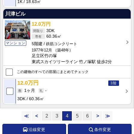
1K
18.63㎡
川津ビル
12.0万円
3DK
60.36㎡
マンション
5階建
鉄筋コンクリート
1977年12月
（築48年）
足立区竹の塚
東武スカイツリーライン 竹ノ塚駅 徒歩2分
この建物のすべての部屋にまとめてチェック
12.0万円
3階
1ヶ月
-
3DK
60.36㎡
≪
<
2
3
4
5
6
>
≫
沿線変更
条件変更