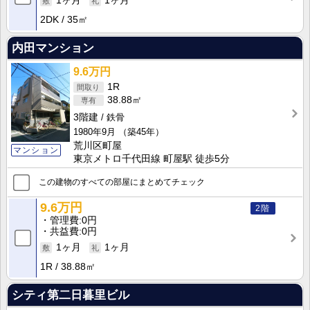
1ヶ月
1ヶ月
2DK
35㎡
内田マンション
9.6万円
1R
38.88㎡
3階建
鉄骨
1980年9月
（築45年）
荒川区町屋
マンション
東京メトロ千代田線 町屋駅 徒歩5分
この建物のすべての部屋にまとめてチェック
9.6万円
2階
管理費
0円
共益費
0円
1ヶ月
1ヶ月
1R
38.88㎡
シティ第二日暮里ビル