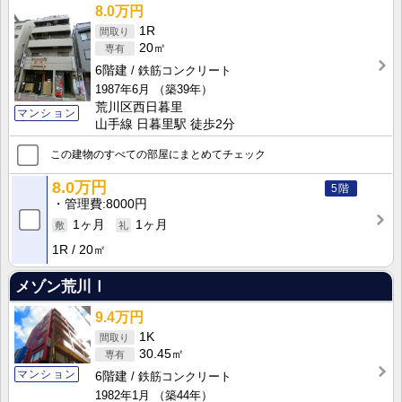
8.0万円
1R
20㎡
6階建
鉄筋コンクリート
1987年6月
（築39年）
荒川区西日暮里
マンション
山手線 日暮里駅 徒歩2分
この建物のすべての部屋にまとめてチェック
8.0万円
5階
管理費
8000円
1ヶ月
1ヶ月
1R
20㎡
メゾン荒川Ⅰ
9.4万円
1K
30.45㎡
マンション
6階建
鉄筋コンクリート
1982年1月
（築44年）