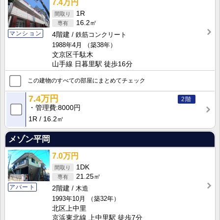
7.4万円
1R
16.2㎡
マンション
4階建
鉄筋コンクリート
1988年4月
（築38年）
文京区千駄木
山手線 日暮里駅 徒歩16分
この建物のすべての部屋にまとめてチェック
7.4万円
2階
管理費
8000円
1R
16.2㎡
メゾン平岡
7.0万円
1DK
21.25㎡
アパート
2階建
木造
1993年10月
（築32年）
北区上中里
京浜東北線 上中里駅 徒歩7分