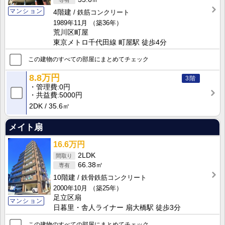
マンション
4階建
鉄筋コンクリート
1989年11月
（築36年）
荒川区町屋
東京メトロ千代田線 町屋駅 徒歩4分
この建物のすべての部屋にまとめてチェック
8.8万円
3階
管理費
0円
共益費
5000円
2DK
35.6㎡
メイト扇
16.6万円
2LDK
66.38㎡
10階建
鉄骨鉄筋コンクリート
2000年10月
（築25年）
足立区扇
マンション
日暮里・舎人ライナー 扇大橋駅 徒歩3分
この建物のすべての部屋にまとめてチェック