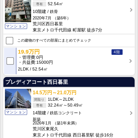
52.54㎡
10階建
鉄骨
2020年7月
（築6年）
荒川区西日暮里
マンション
東京メトロ千代田線 町屋駅 徒歩7分
この建物のすべての部屋にまとめてチェック
19.9万円
4階
管理費
0円
共益費
15000円
2LDK
52.54㎡
プレディアコート西日暮里
14.5万円～21.0万円
1LDK～2LDK
32.24㎡～50.49㎡
マンション
14階建
鉄筋コンクリート
新築
2026年1月
（築1年未満）
荒川区東尾久
東京メトロ千代田線 西日暮里駅 徒歩16分