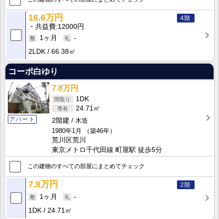
16.6万円
4階
共益費
12000円
1ヶ月
-
2LDK
66.38㎡
コーポ白ゆり
7.8万円
1DK
24.71㎡
アパート
2階建
木造
1980年1月
（築46年）
荒川区荒川
東京メトロ千代田線 町屋駅 徒歩5分
この建物のすべての部屋にまとめてチェック
7.8万円
2階
1ヶ月
-
1DK
24.71㎡