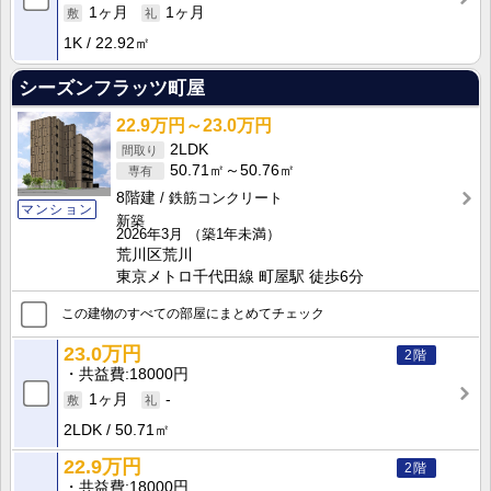
1ヶ月
1ヶ月
1K
22.92㎡
シーズンフラッツ町屋
22.9万円～23.0万円
2LDK
50.71㎡～50.76㎡
8階建
鉄筋コンクリート
マンション
新築
2026年3月
（築1年未満）
荒川区荒川
東京メトロ千代田線 町屋駅 徒歩6分
この建物のすべての部屋にまとめてチェック
23.0万円
2階
共益費
18000円
1ヶ月
-
2LDK
50.71㎡
22.9万円
2階
共益費
18000円