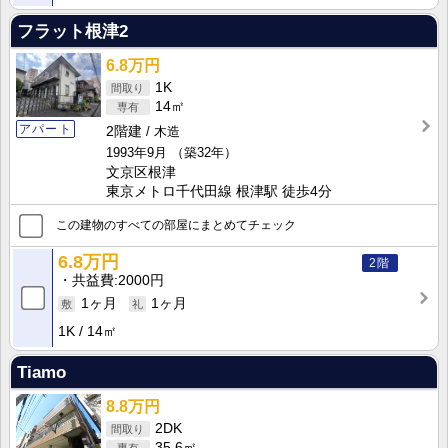
フラット根津2
6.8万円
1K
14㎡
アパート
2階建
木造
1993年9月
（築32年）
文京区根津
東京メトロ千代田線 根津駅 徒歩4分
この建物のすべての部屋にまとめてチェック
6.8万円
2階
共益費
2000円
1ヶ月
1ヶ月
1K
14㎡
Tiamo
8.8万円
2DK
35.6㎡