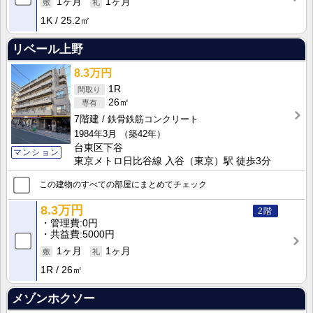
1ヶ月
1ヶ月
1K
25.2㎡
リベール上野
8.3万円
1R
26㎡
7階建
鉄骨鉄筋コンクリート
1984年3月
（築42年）
台東区下谷
マンション
東京メトロ日比谷線 入谷（東京）駅 徒歩3分
この建物のすべての部屋にまとめてチェック
8.3万円
2階
管理費
0円
共益費
5000円
1ヶ月
1ヶ月
1R
26㎡
メゾンホクソー