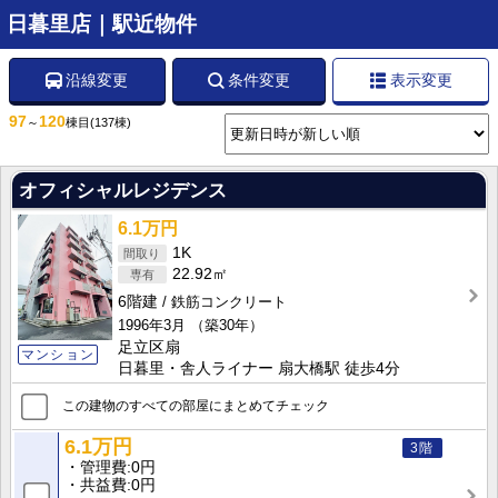
日暮里店｜駅近物件
沿線変更
条件変更
表示変更
97
120
～
棟目
(137棟)
オフィシャルレジデンス
6.1万円
1K
22.92㎡
6階建
鉄筋コンクリート
1996年3月
（築30年）
足立区扇
マンション
日暮里・舎人ライナー 扇大橋駅 徒歩4分
この建物のすべての部屋にまとめてチェック
6.1万円
3階
管理費
0円
共益費
0円