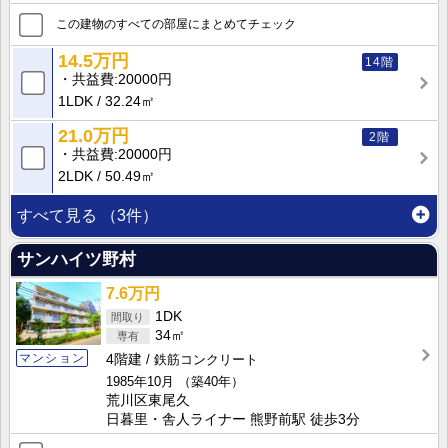
この建物のすべての部屋にまとめてチェック
14.5万円
14階
共益費
20000円
1LDK
32.24㎡
21.0万円
2階
共益費
20000円
2LDK
50.49㎡
すべて見る
（3件）
サンハイツ野村
7.6万円
1DK
34㎡
マンション
4階建
鉄筋コンクリート
1985年10月
（築40年）
荒川区東尾久
日暮里・舎人ライナー 熊野前駅 徒歩3分