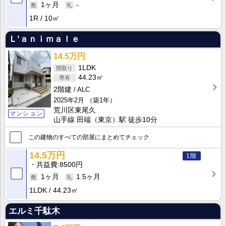
1ヶ月
-
1R
10㎡
Ｌ’ａｎｉｍａｌｅ
14.5万円
1LDK
44.23㎡
2階建
ALC
2025年2月
（築1年）
荒川区東尾久
マンション
山手線 田端（東京）駅 徒歩10分
この建物のすべての部屋にまとめてチェック
14.5万円
1階
共益費
8500円
1ヶ月
1.5ヶ月
1LDK
44.23㎡
エルミ千駄木