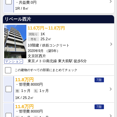
共益費
0円
1R
8㎡
リベール西片
11.6万円～11.8万円
1K
25.2㎡
10階建
鉄筋コンクリート
2020年9月
（築5年）
文京区西片
東京メトロ南北線 東大前駅 徒歩5分
マンション
この建物のすべての部屋にまとめてチェック
11.8万円
7階
管理費
8000円
1ヶ月
1ヶ月
1K
25.2㎡
11.6万円
7階
管理費
8000円