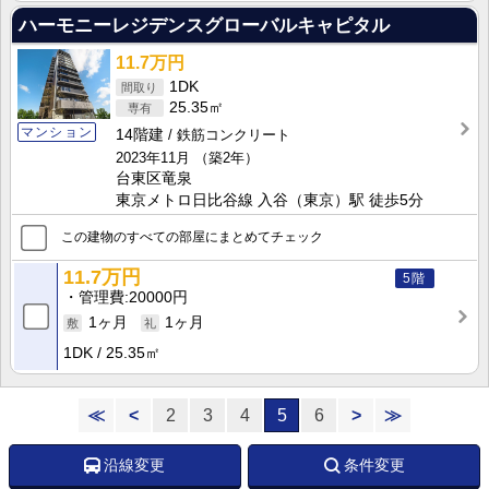
ハーモニーレジデンスグローバルキャピタル
11.7万円
1DK
25.35㎡
マンション
14階建
鉄筋コンクリート
2023年11月
（築2年）
台東区竜泉
東京メトロ日比谷線 入谷（東京）駅 徒歩5分
この建物のすべての部屋にまとめてチェック
11.7万円
5階
管理費
20000円
1ヶ月
1ヶ月
1DK
25.35㎡
≪
<
2
3
4
5
6
>
≫
沿線変更
条件変更