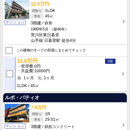
12.0万円
1LDK
45㎡
マンション
3階建
鉄骨
1980年5月
（築46年）
荒川区東日暮里
山手線 日暮里駅 徒歩4分
この建物のすべての部屋にまとめてチェック
12.0万円
3階
管理費
0円
共益費
10000円
1ヶ月
1ヶ月
1LDK
45㎡
ルポ・パティオ
7.9万円
1R
29.01㎡
マンション
3階建
鉄筋コンクリート