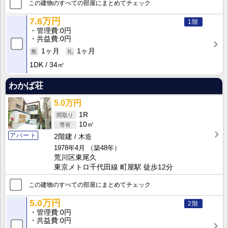
この建物のすべての部屋にまとめてチェック
7.6万円
1階
管理費
0円
共益費
0円
1ヶ月
1ヶ月
1DK
34㎡
わかば荘
5.0万円
1R
10㎡
アパート
2階建
木造
1978年4月
（築48年）
荒川区東尾久
東京メトロ千代田線 町屋駅 徒歩12分
この建物のすべての部屋にまとめてチェック
5.0万円
2階
管理費
0円
共益費
0円