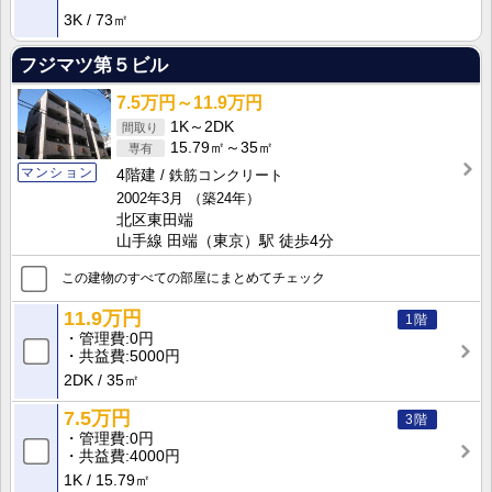
3K
73㎡
フジマツ第５ビル
7.5万円～11.9万円
1K～2DK
15.79㎡～35㎡
マンション
4階建
鉄筋コンクリート
2002年3月
（築24年）
北区東田端
山手線 田端（東京）駅 徒歩4分
この建物のすべての部屋にまとめてチェック
11.9万円
1階
管理費
0円
共益費
5000円
2DK
35㎡
7.5万円
3階
管理費
0円
共益費
4000円
1K
15.79㎡