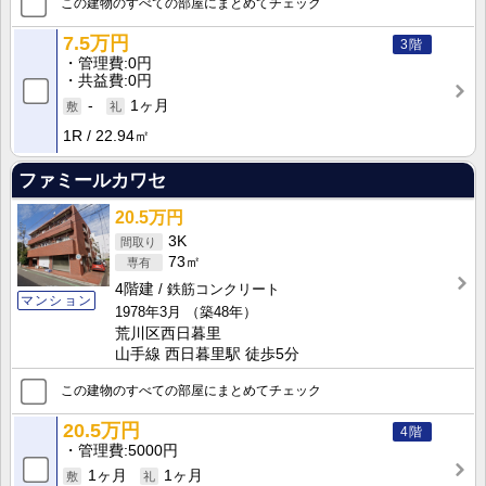
この建物のすべての部屋にまとめてチェック
7.5万円
3階
管理費
0円
共益費
0円
-
1ヶ月
1R
22.94㎡
ファミールカワセ
20.5万円
3K
73㎡
4階建
鉄筋コンクリート
マンション
1978年3月
（築48年）
荒川区西日暮里
山手線 西日暮里駅 徒歩5分
この建物のすべての部屋にまとめてチェック
20.5万円
4階
管理費
5000円
1ヶ月
1ヶ月