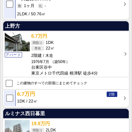
1ヶ月
-
2LDK
50.76㎡
上野方
6.7万円
1DK
22㎡
アパート
2階建
木造
1976年7月
（築50年）
台東区谷中
東京メトロ千代田線 根津駅 徒歩4分
この建物のすべての部屋にまとめてチェック
6.7万円
2階
1DK
22㎡
ルミナス西日暮里
19.9万円
2LDK