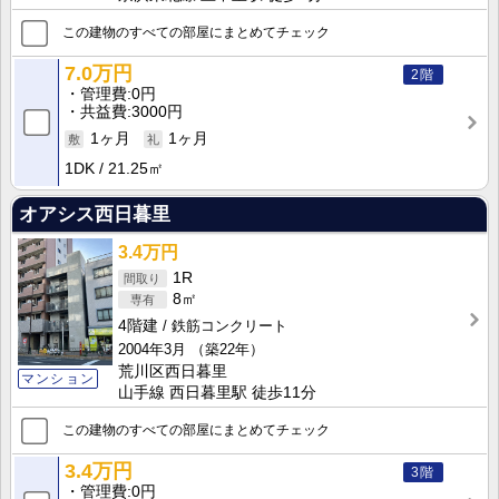
この建物のすべての部屋にまとめてチェック
7.0万円
2階
管理費
0円
共益費
3000円
1ヶ月
1ヶ月
1DK
21.25㎡
オアシス西日暮里
3.4万円
1R
8㎡
4階建
鉄筋コンクリート
2004年3月
（築22年）
荒川区西日暮里
マンション
山手線 西日暮里駅 徒歩11分
この建物のすべての部屋にまとめてチェック
3.4万円
3階
管理費
0円