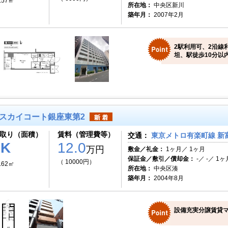
.57㎡
所在地：
中央区新川
築年月：
2007年2月
2駅利用可、2沿線
坦、駅徒歩10分以
スカイコート銀座東第2
取り（面積）
賃料（管理費等）
交通：
東京メトロ有楽町線 新
1K
12.0
万円
敷金／礼金：
1ヶ月／ 1ヶ月
保証金／敷引／償却金：
-／ -／ 1ヶ
（ 10000円）
.62㎡
所在地：
中央区湊
築年月：
2004年8月
設備充実分譲賃貸