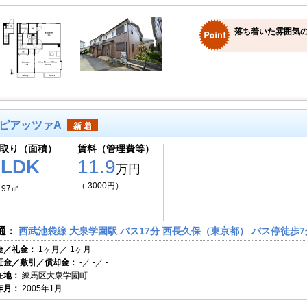
落ち着いた雰囲気
ピアッツァA
取り（面積）
賃料（管理費等）
2LDK
11.9
万円
（ 3000円）
.97㎡
通：
西武池袋線 大泉学園駅 バス17分 西長久保（東京都） バス停徒歩7
金／礼金：
1ヶ月／ 1ヶ月
証金／敷引／償却金：
-／ -／ -
在地：
練馬区大泉学園町
年月：
2005年1月