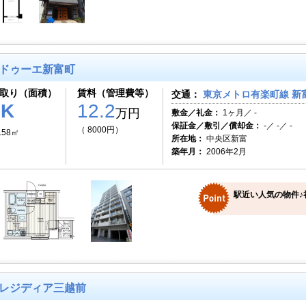
ドゥーエ新富町
取り（面積）
賃料（管理費等）
交通：
東京メトロ有楽町線 新
1K
12.2
万円
敷金／礼金：
1ヶ月／ -
保証金／敷引／償却金：
-／ -／ -
（ 8000円）
.58㎡
所在地：
中央区新富
築年月：
2006年2月
駅近い人気の物件♪
レジディア三越前