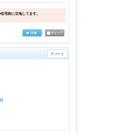
の住宅街に立地してます。
アパート
分