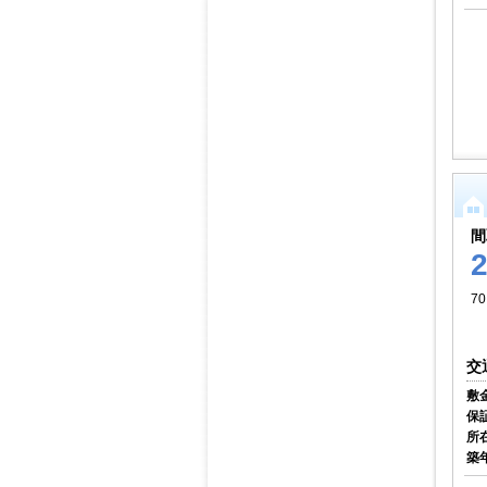
間
70
交
敷
保
所
築