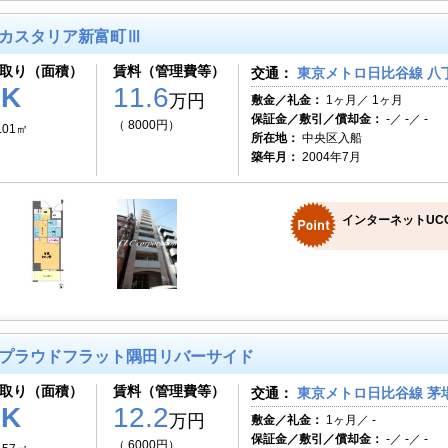
カスタリア新富町Ⅲ
取り（面積）
賃料（管理費等）
交通：
東京メトロ日比谷線 八
1K
11.6
万円
敷金／礼金：
1ヶ月／ 1ヶ月
保証金／敷引／償却金：
-／ -／ -
（ 8000円）
.01㎡
所在地：
中央区入船
築年月：
2004年7月
インターネットUC
プラウドフラット隅田リバーサイド
取り（面積）
賃料（管理費等）
交通：
東京メトロ日比谷線 茅場
1K
12.2
万円
敷金／礼金：
1ヶ月／ -
保証金／敷引／償却金：
-／ -／ -
（ 6000円）