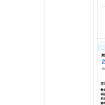
間
70
交
敷
保
所
築