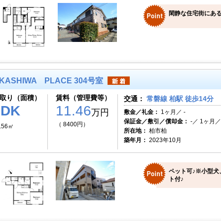
閑静な住宅街にある、
KASHIWA PLACE 304号室
取り（面積）
賃料（管理費等）
交通：
常磐線 柏駅 徒歩14分
2DK
11.46
万円
敷金／礼金：
1ヶ月／ -
保証金／敷引／償却金：
-／ 1ヶ月／ 
（ 8400円）
.56㎡
所在地：
柏市柏
築年月：
2023年10月
ペット可♪※小型犬
ト付♪