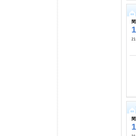
間
21
間