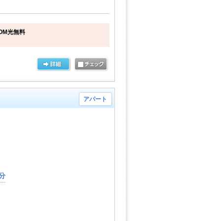
OM光無料
アパート
分