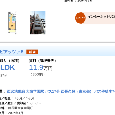
築年月：
2004年7月
インターネットUC
ピアッツァＢ
取り（面積）
賃料（管理費等）
2LDK
11.9
万円
（ 3000円）
.97㎡
通：
西武池袋線 大泉学園駅 バス17分 西長久保（東京都） バス停徒歩7
金／礼金：
1ヶ月／ 1ヶ月
証金／敷引／償却金：
-／ -／ -
在地：
練馬区大泉学園町
年月：
2005年1月