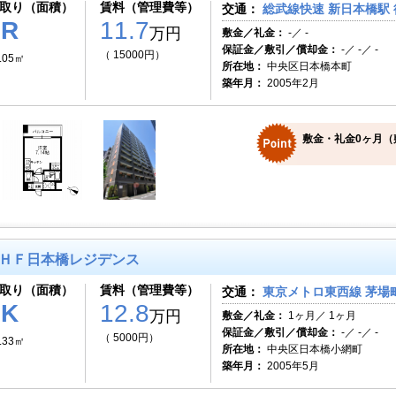
取り（面積）
賃料（管理費等）
交通：
総武線快速 新日本橋駅 
1R
11.7
万円
敷金／礼金：
-／ -
保証金／敷引／償却金：
-／ -／ -
（ 15000円）
.05㎡
所在地：
中央区日本橋本町
築年月：
2005年2月
敷金・礼金0ヶ月（
ＨＦ日本橋レジデンス
取り（面積）
賃料（管理費等）
交通：
東京メトロ東西線 茅場町
1K
12.8
万円
敷金／礼金：
1ヶ月／ 1ヶ月
保証金／敷引／償却金：
-／ -／ -
（ 5000円）
.33㎡
所在地：
中央区日本橋小網町
築年月：
2005年5月