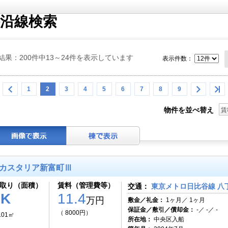
沿線検索
結果：200件中13～24件を表示しています
表示件数：
1
2
3
4
5
6
7
8
9
物件を並べ替え
賃
カスタリア新富町Ⅲ
取り（面積）
賃料（管理費等）
交通：
東京メトロ日比谷線 八
1K
11.4
万円
敷金／礼金：
1ヶ月／ 1ヶ月
保証金／敷引／償却金：
-／ -／ -
（ 8000円）
.01㎡
所在地：
中央区入船