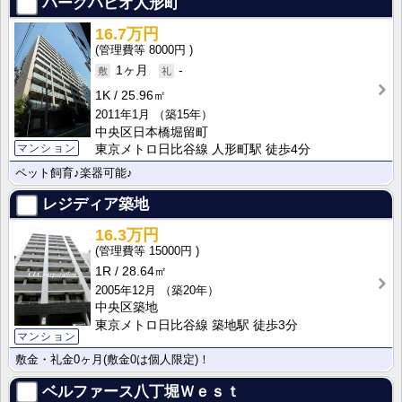
パークハビオ人形町
16.7万円
8000円
1ヶ月
-
1K
25.96㎡
2011年1月
（築15年）
中央区日本橋堀留町
マンション
東京メトロ日比谷線 人形町駅 徒歩4分
ペット飼育♪楽器可能♪
レジディア築地
16.3万円
15000円
1R
28.64㎡
2005年12月
（築20年）
中央区築地
東京メトロ日比谷線 築地駅 徒歩3分
マンション
敷金・礼金0ヶ月(敷金0は個人限定)！
ベルファース八丁堀Ｗｅｓｔ