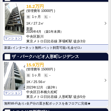
16.2万円
10000円
1ヶ月
-
1K
27.2㎡
新築
2026年4月
（築1年未満）
中央区新川
マンション
東京メトロ日比谷線 茅場町駅 徒歩3分
新築♪インターネット無料♪ペット飼育可能♪礼金ゼロ♪
ザ・パークハビオ人形町レジデンス
15.9万円
15000円
1ヶ月
-
1K
25.56㎡
2023年12月
（築2年）
中央区日本橋久松町
マンション
東京メトロ日比谷線 人形町駅 徒歩5分
無料Wi-Fiあり♪全戸分の置き配ボックスを各フロアに完備★