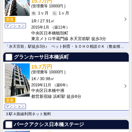
15.7万円
10000円
1ヶ月
1ヶ月
新着
1R
27.91㎡
マンション
2015年1月
（築11年）
中央区日本橋蛎殻町
東京メトロ半蔵門線 水天宮前駅 徒歩3分
「水天宮前」駅徒歩3分♪ ペット飼育・ＳＯＨＯ相談ＯＫ（敷金積増1ヶ月）
グランカーサ日本橋浜町
15.7万円
10000円
1K
30.98㎡
2019年11月
（築6年）
中央区日本橋中洲
都営新宿線 浜町駅 徒歩8分
新着
マンション
３駅４路線利用ネット無料
パークアクシス日本橋ステージ