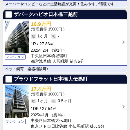
スーパーやコンビニなどの生活施設が充実！住みやすい環境です！
ザパークハビオ日本橋三越前
16.9万円
15000円
1ヶ月
-
1R
27.86㎡
2025年2月
（築1年）
中央区日本橋堀留町
マンション
都営浅草線 人形町駅 徒歩5分
ペット飼育 楽器相談可♪
プラウドフラット日本橋大伝馬町
17.4万円
10000円
1ヶ月
0.5ヶ月
1DK
27.54㎡
2025年1月
（築1年）
中央区日本橋大伝馬町
マンション
東京メトロ日比谷線 小伝馬町駅 徒歩3分