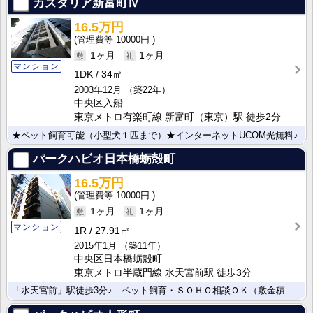
カスタリア新富町Ⅳ
16.5万円
10000円
1ヶ月
1ヶ月
マンション
1DK
34㎡
2003年12月
（築22年）
中央区入船
東京メトロ有楽町線 新富町（東京）駅 徒歩2分
★ペット飼育可能（小型犬１匹まで）★インターネットUCOM光無料♪
パークハビオ日本橋蛎殻町
16.5万円
10000円
1ヶ月
1ヶ月
マンション
1R
27.91㎡
2015年1月
（築11年）
中央区日本橋蛎殻町
東京メトロ半蔵門線 水天宮前駅 徒歩3分
「水天宮前」駅徒歩3分♪ ペット飼育・ＳＯＨＯ相談ＯＫ（敷金積増1ヶ月）