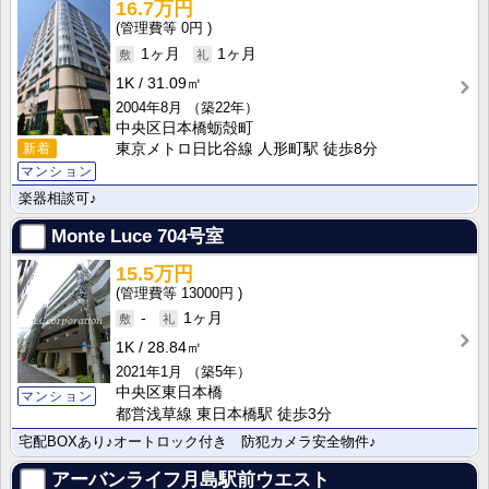
16.7万円
0円
1ヶ月
1ヶ月
1K
31.09㎡
2004年8月
（築22年）
中央区日本橋蛎殻町
新着
東京メトロ日比谷線 人形町駅 徒歩8分
マンション
楽器相談可♪
Monte Luce
704号室
15.5万円
13000円
-
1ヶ月
1K
28.84㎡
2021年1月
（築5年）
中央区東日本橋
マンション
都営浅草線 東日本橋駅 徒歩3分
宅配BOXあり♪オートロック付き 防犯カメラ安全物件♪
アーバンライフ月島駅前ウエスト