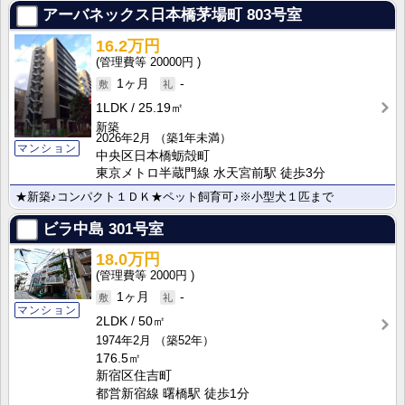
アーバネックス日本橋茅場町
803号室
16.2万円
20000円
1ヶ月
-
1LDK
25.19㎡
新築
2026年2月
（築1年未満）
マンション
中央区日本橋蛎殻町
東京メトロ半蔵門線 水天宮前駅 徒歩3分
★新築♪コンパクト１ＤＫ★ペット飼育可♪※小型犬１匹まで
ビラ中島
301号室
18.0万円
2000円
1ヶ月
-
マンション
2LDK
50㎡
1974年2月
（築52年）
176.5㎡
新宿区住吉町
都営新宿線 曙橋駅 徒歩1分