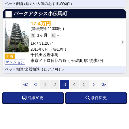
ペット飼育♪駅近い人気のおすすめ物件♪
パークアクシス小伝馬町
17.4万円
11000円
1ヶ月
-
1R
31.28㎡
2016年6月
（築10年）
千代田区岩本町
新着
東京メトロ日比谷線 小伝馬町駅 徒歩3分
マンション
ペット相談/楽器相談（ピアノ可）♪
≪
<
1
2
3
4
5
>
≫
沿線変更
条件変更