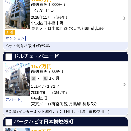
10000円
1K
31.11㎡
2019年11月
（築6年）
中央区日本橋中洲
東京メトロ半蔵門線 水天宮前駅 徒歩8分
新着
マンション
ペット飼育相談可♪角部屋♪
ドルチェ・パエーゼ
15.7万円
7000円
-
1ヶ月
1LDK
41.72㎡
2009年6月
（築17年）
中央区佃
アパート
東京メトロ有楽町線 月島駅 徒歩5分
角部屋♪インターネット無料♪（D.U-NET。回線工事後使用可）
パークハビオ日本橋蛎殻町