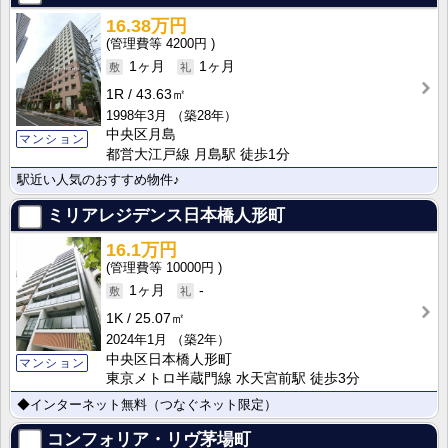
16.38万円
4200円
1ヶ月
1ヶ月
1R
43.63㎡
1998年3月
（築28年）
中央区月島
マンション
都営大江戸線 月島駅 徒歩1分
駅近い人気のおすすめ物件♪
ミリアレジデンス日本橋人形町
16.1万円
10000円
1ヶ月
-
1K
25.07㎡
2024年1月
（築2年）
中央区日本橋人形町
マンション
東京メトロ半蔵門線 水天宮前駅 徒歩3分
◆インターネット無料（つなぐネット限定）
コンフォリア・リヴ茅場町