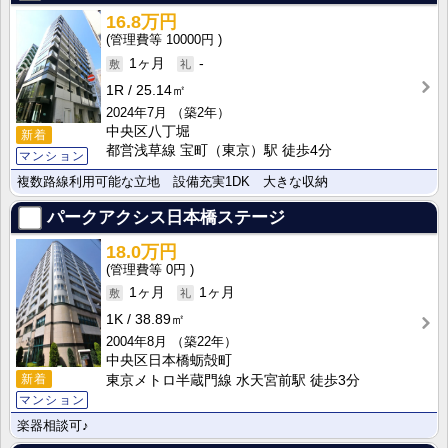
16.8万円
10000円
1ヶ月
-
1R
25.14㎡
2024年7月
（築2年）
中央区八丁堀
新着
都営浅草線 宝町（東京）駅 徒歩4分
マンション
複数路線利用可能な立地 設備充実1DK 大きな収納
パークアクシス日本橋ステージ
18.0万円
0円
1ヶ月
1ヶ月
1K
38.89㎡
2004年8月
（築22年）
中央区日本橋蛎殻町
新着
東京メトロ半蔵門線 水天宮前駅 徒歩3分
マンション
楽器相談可♪