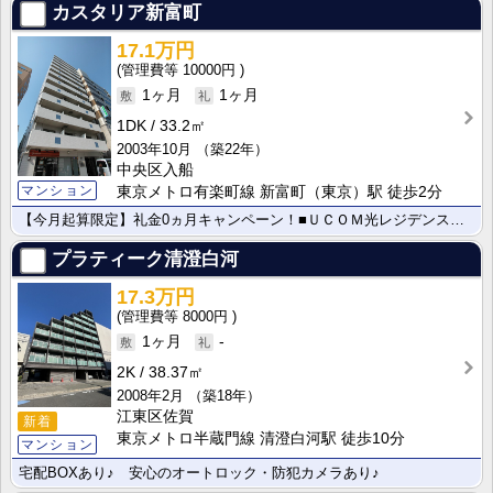
カスタリア新富町
17.1万円
10000円
1ヶ月
1ヶ月
1DK
33.2㎡
2003年10月
（築22年）
中央区入船
マンション
東京メトロ有楽町線 新富町（東京）駅 徒歩2分
【今月起算限定】礼金0ヵ月キャンペーン！■ＵＣＯＭ光レジデンス導入物件 インターネット無料(Wi-F･･･
プラティーク清澄白河
17.3万円
8000円
1ヶ月
-
2K
38.37㎡
2008年2月
（築18年）
江東区佐賀
新着
東京メトロ半蔵門線 清澄白河駅 徒歩10分
マンション
宅配BOXあり♪ 安心のオートロック・防犯カメラあり♪