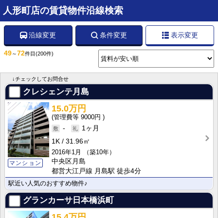
人形町店の賃貸物件沿線検索
沿線変更
条件変更
表示変更
49
72
～
件目
(200件)
↓チェックしてお問合せ
クレシェンテ月島
15.0万円
9000円
-
1ヶ月
1K
31.96㎡
2016年1月
（築10年）
中央区月島
マンション
都営大江戸線 月島駅 徒歩4分
駅近い人気のおすすめ物件♪
グランカーサ日本橋浜町
15.4万円